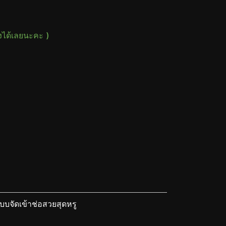
างได้เลยนะคะ )
บจัดเข้าช่อสวยสุดหรู