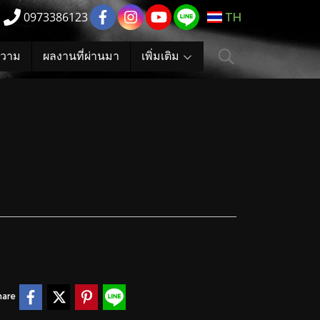
0973386123
TH
วาม
ผลงานที่ผ่านมา
เพิ่มเติม
hare