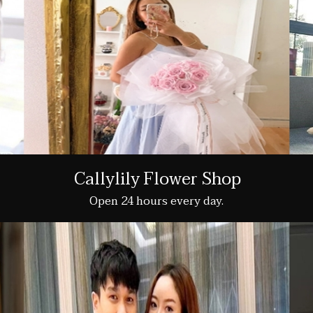
Callylily Flower Shop
Open 24 hours every day.