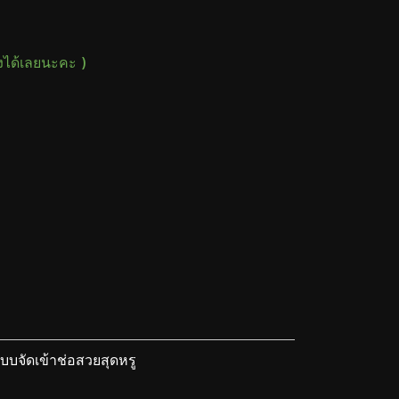
างได้เลยนะคะ )
บจัดเข้าช่อสวยสุดหรู