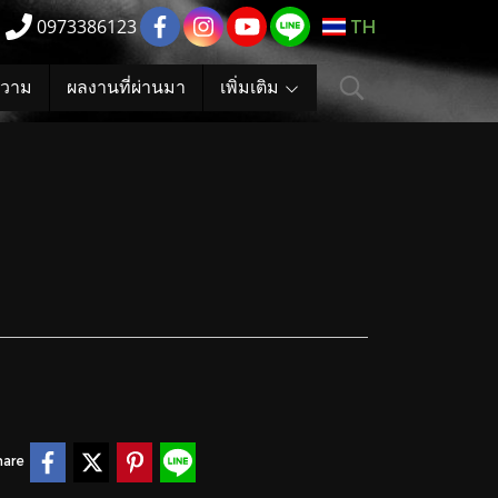
0973386123
TH
วาม
ผลงานที่ผ่านมา
เพิ่มเติม
hare