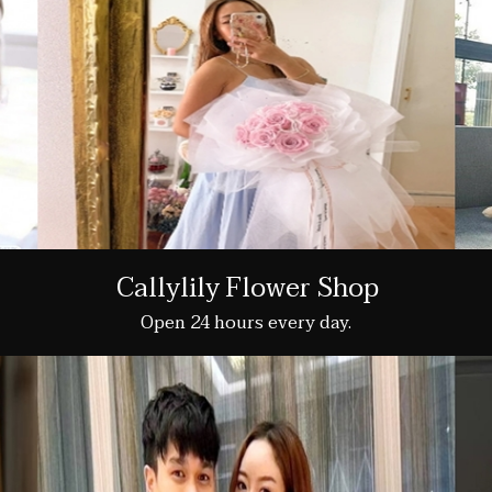
Callylily Flower Shop
Open 24 hours every day.