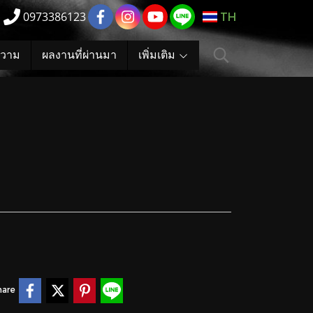
0973386123
TH
วาม
ผลงานที่ผ่านมา
เพิ่มเติม
hare