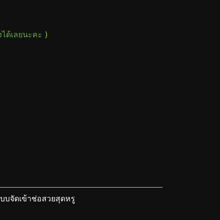
างได้เลยนะคะ )
บจัดเข้าช่อสวยสุดหรู