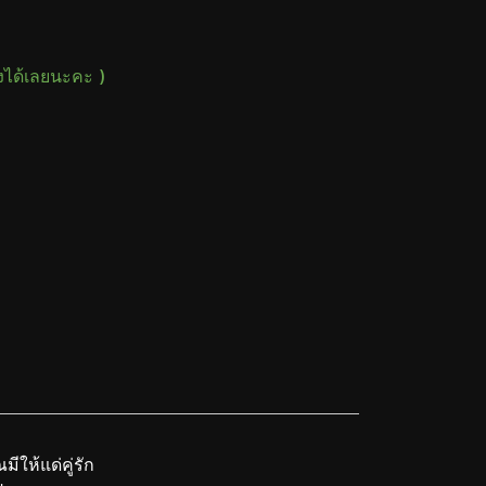
างได้เลยนะคะ )
มีให้แด่คู่รัก