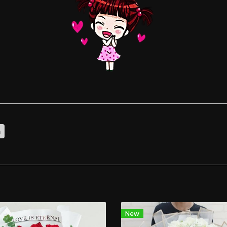
ก
New