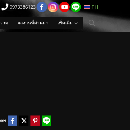
0973386123
TH
วาม
ผลงานที่ผ่านมา
เพิ่มเติม
hare