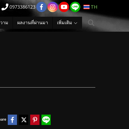
0973386123
TH
วาม
ผลงานที่ผ่านมา
เพิ่มเติม
hare