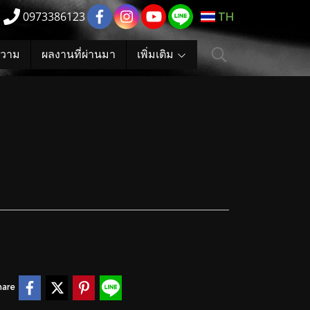
0973386123
TH
วาม
ผลงานที่ผ่านมา
เพิ่มเติม
hare