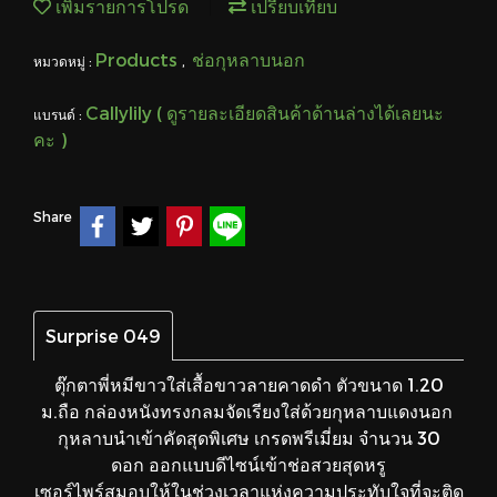
เพิ่มรายการโปรด
เปรียบเทียบ
Products
ช่อกุหลาบนอก
หมวดหมู่ :
,
Callylily ( ดูรายละเอียดสินค้าด้านล่างได้เลยนะ
แบรนด์ :
คะ )
Share
Surprise 049
ตุ๊กตาพี่หมีขาวใส่เสื้อขาวลายคาดดำ
ตัวขนาด 1.20
ม.ถือ
กล่องหนังทรงกลมจัดเรียงใส่
ด้วยกุหลาบแดงนอก
กุหลาบนำเข้าคัดสุดพิเศษ
เกรดพรีเมี่ยม จำนวน 30
ดอก
ออกแบบดีไซน์เข้าช่อสวยสุดหรู
เซอร์ไพร์สมอบให้ในช่วงเวลาแห่งความประทับใจที่จะติด