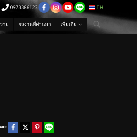
0973386123
TH
วาม
ผลงานที่ผ่านมา
เพิ่มเติม
hare