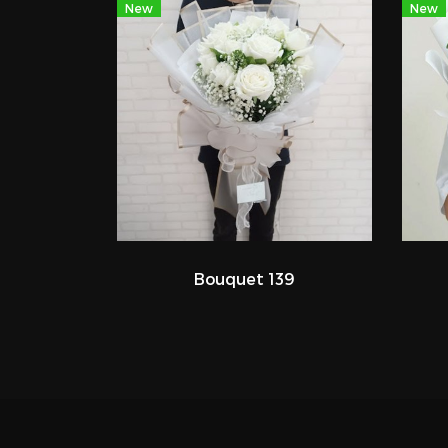
New
New
Bouquet 139